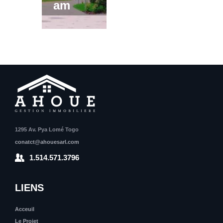
am
1295 Av. Pya Lomé Togo
conatct@ahouesarl.com
1.514.571.3796
LIENS
Acceuil
Le Projet