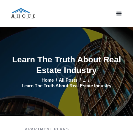
Accueil
Property Listing
A Propos
Learn The Truth About Real
Contactez Nous
Estate Industry
Home
All Posts
...
Learn The Truth About Real Estate Industry
APARTMENT PLANS