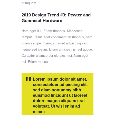
numquam.
2019 Design Trend #3: Pewter and
Gunmetal Hardware
Nam eget dui. Etiam rhoncus. Maecenas
tempus, tellus eget condimentum rhoncus, sem
quam semper libero, sit amet adipiscing sem
neque sed ipsum. Etiam ultricies nisi vel augue.
Curabitur ullamcorper ultricies nisi. Nam eget
dui. Etiam rhoncus.
Lorem ipsum dolor sit amet,
consectetuer adipiscing elit,
sed diam nonummy nibh
euismod tincidunt ut laoreet
dolore magna aliquam erat
volutpat. Ut wisi enim ad
minim