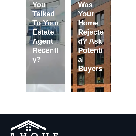
You
Was
Talked
Your
To Your
Home
Estate
Rejecte
Agent
d? Ask
Recentl
Potenti
y?
al
Buyers