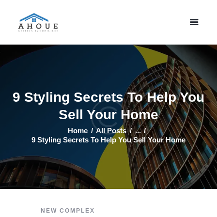
Accueil
Property Listing
A Propos
9 Styling Secrets To Help You
Contactez Nous
Sell Your Home
Home
All Posts
...
9 Styling Secrets To Help You Sell Your Home
NEW COMPLEX