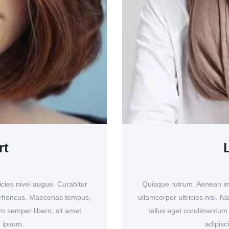
rt
cies nivel augue. Curabitur
Quisque rutrum. Aenean imp
am rhoncus. Maecenas tempus,
ullamcorper ultricies nisi.
 semper libero, sit amet
tellus eget condimentum
 ipsum.
adipis