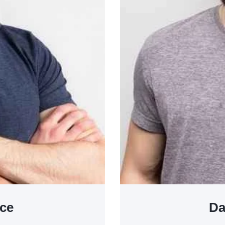
rce
Da